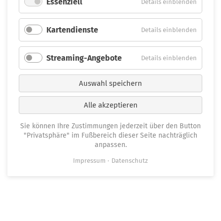
Essenziell
für
Details einblenden
Essenzie
Kartendienste
für
Details einblenden
Kartend
Streaming-Angebote
für
Details einblenden
Streami
Angebot
Auswahl speichern
Alle akzeptieren
Sie können Ihre Zustimmungen jederzeit über den Button
"Privatsphäre" im Fußbereich dieser Seite nachträglich
anpassen.
Impressum
Datenschutz