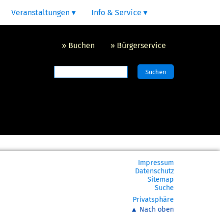
Veranstaltungen
Info & Service
Buchen
Bürgerservice
Suchbegriffe
Suchen
Navigation
Impressum
überspringen
Datenschutz
Sitemap
Suche
Privatsphäre
▲ Nach oben