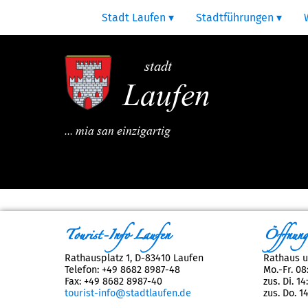
Stadt Laufen
Stadtführungen
stadt
Laufen
... mia san einzigartig
Tourist-Info Laufen
Öffnungs
Rathausplatz 1, D-83410 Laufen
Rathaus u
Telefon: +49 8682 8987-48
Mo.-Fr. 08
Fax: +49 8682 8987-40
zus. Di. 1
tourist-info@stadtlaufen.de
zus. Do. 1