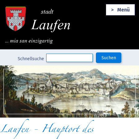
stadt
Menü
Laufen
... mia san einzigartig
Suchbegriffe
Suchen
Schnellsuche
Laufen - Hauptort des