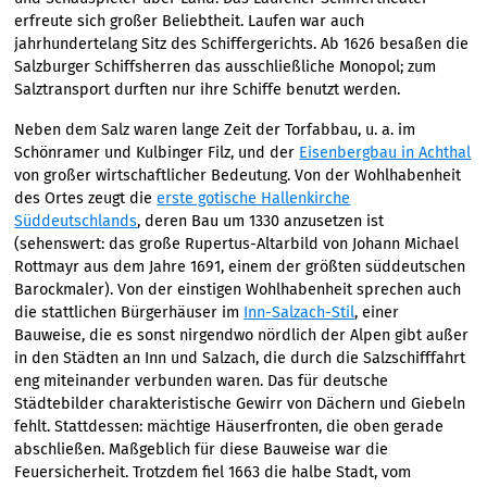
erfreute sich großer Beliebtheit. Laufen war auch
jahrhundertelang Sitz des Schiffergerichts. Ab 1626 besaßen die
Salzburger Schiffsherren das ausschließliche Monopol; zum
Salztransport durften nur ihre Schiffe benutzt werden.
Neben dem Salz waren lange Zeit der Torfabbau, u. a. im
Schönramer und Kulbinger Filz, und der
Eisenbergbau in Achthal
von großer wirtschaftlicher Bedeutung. Von der Wohlhabenheit
des Ortes zeugt die
erste gotische Hallenkirche
Süddeutschlands
, deren Bau um 1330 anzusetzen ist
(sehenswert: das große Rupertus-Altarbild von Johann Michael
Rottmayr aus dem Jahre 1691, einem der größten süddeutschen
Barockmaler). Von der einstigen Wohlhabenheit sprechen auch
die stattlichen Bürgerhäuser im
Inn-Salzach-Stil
, einer
Bauweise, die es sonst nirgendwo nördlich der Alpen gibt außer
in den Städten an Inn und Salzach, die durch die Salzschifffahrt
eng miteinander verbunden waren. Das für deutsche
Städtebilder charakteristische Gewirr von Dächern und Giebeln
fehlt. Stattdessen: mächtige Häuserfronten, die oben gerade
abschließen. Maßgeblich für diese Bauweise war die
Feuersicherheit. Trotzdem fiel 1663 die halbe Stadt, vom