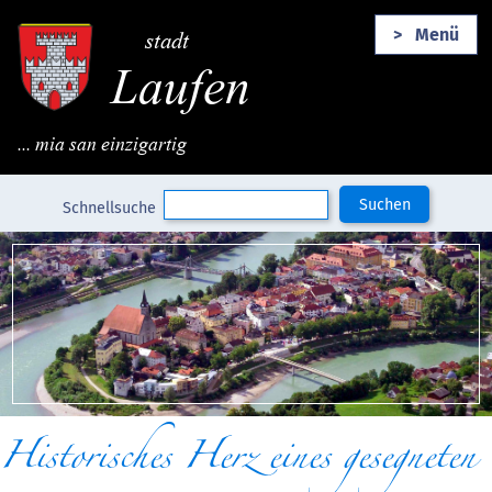
stadt
Menü
Laufen
... mia san einzigartig
Suchbegriffe
Suchen
Schnellsuche
Historisches Herz eines gesegneten